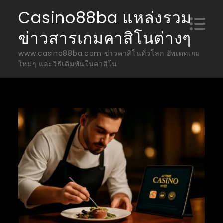
Skip
Casino88ba แหล่งรวม
to
ข่าวสารเกมคาสิโนต่างๆ
content
www.casino88ba.com ข่าวคาสิโนทั่วโลก อัพเดทเกม
ใหม่ๆ และวิธีเดิมพันในคาสิโน