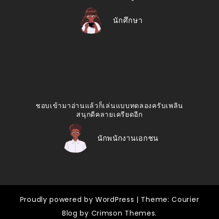
นักศึกษา
ชอบเข้ามาอ่านแล้วก็เล่นแบบทดลองครับเพลิน
สนุกดีคลายเครียดอีก
นักพนักงานเอกชน
Proudly powered by WordPress
|
Theme: Courier
Blog by Crimson Themes.