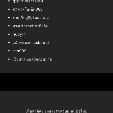
g2gเว็บตรงวอเลท
สมัครสโบเบ็ต888
รวมเว็บg2gใหม่ล่าสุด
ทางเข้าsbobetมือถือ
huay14
สมัครแทงบอลsbobet
tga999
เว็บพนันบอลถูกกฎหมาย
Review
เนื้อหาดีค่ะ เหมาะสำหรับผู้เล่นมือใหม่