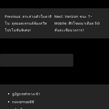
Post
Previous:
สระส่วนตัวในคาสิ
Next:
Verizon ชนะ T-
โน: สุดยอดเทรนด์ห้องสวีท
Mobile: ศึกโฆษณาเดือด 5G
navigation
โปรโมชั่นพิเศษ!
สั่นสะเทือนวงการ!
Search
Search
Game and sport
g2gcashทางเข้า
novamax88